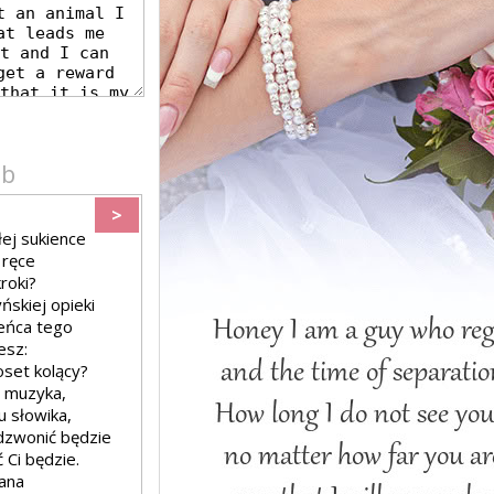
ub
>
ej sukience
 ręce
roki?
skiej opieki
ieńca tego
esz:
oset kolący?
e muzyka,
u słowika,
 dzwonić będzie
 Ci będzie.
lana