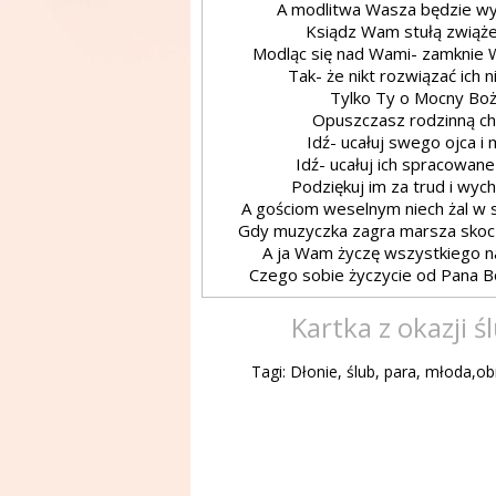
A modlitwa Wasza będzie w
Ksiądz Wam stułą zwiąże
Modląc się nad Wami- zamknie 
Tak- że nikt rozwiązać ich 
Tylko Ty o Mocny Boż
Opuszczasz rodzinną ch
Idź- ucałuj swego ojca i
Idź- ucałuj ich spracowane
Podziękuj im za trud i wyc
A gościom weselnym niech żal w s
Gdy muzyczka zagra marsza skocz
A ja Wam życzę wszystkiego n
Czego sobie życzycie od Pana 
Kartka z okazji ś
Tagi: Dłonie, ślub, para, młoda,ob