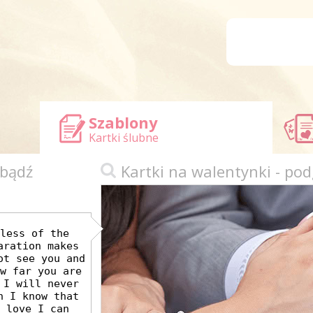
Szablony
Kartki ślubne
 bądź
Kartki na walentynki - pod