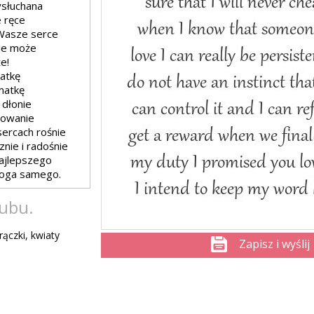
ysłuchana
 ręce
Wasze serce
nie może
e!
atkę
 matkę
 dłonie
howanie
ercach rośnie
nie i radośnie
ajlepszego
Boga samego.
lubu.
rączki, kwiaty
Zapisz i wyślij