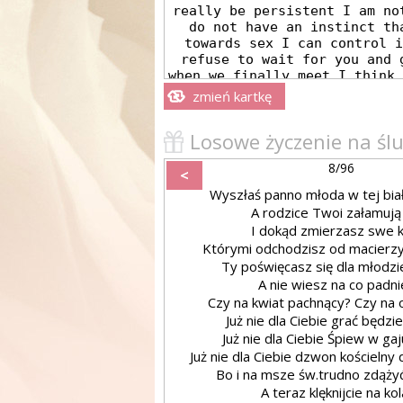
zmień kartkę
Losowe życzenie na śl
8/96
<
Wyszłaś panno młoda w tej biał
A rodzice Twoi załamują
I dokąd zmierzasz swe k
Którymi odchodzisz od macierzyń
Ty poświęcasz się dla młodz
A nie wiesz na co padni
Czy na kwiat pachnący? Czy na 
Już nie dla Ciebie grać będzi
Już nie dla Ciebie Śpiew w gaj
Już nie dla Ciebie dzwon kościelny
Bo i na msze św.trudno zdążyć
A teraz klęknijcie na ko