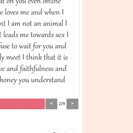
<
>
2/9