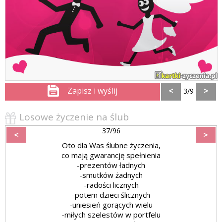
Zapisz i wyślij
<
>
3/9
Losowe życzenie na ślub
37/96
<
>
Oto dla Was ślubne życzenia,
co mają gwarancję spełnienia
-prezentów ładnych
-smutków żadnych
-radości licznych
-potem dzieci ślicznych
-uniesień gorących wielu
-miłych szelestów w portfelu