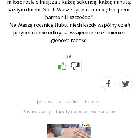
miłość rosła silniejsza z każdą sekundą, każdą minutą,
każdym dniem. Niech Wasze życie razem będzie pełne
harmonii i szczęścia."
"Na Waszą rocznicę ślubu, niech każdy wspólny dzień
przynosi nowe odkrycia, wzajemne zrozumienie i
głęboką radość.
3%
Jak stworzyć kartkę?
Kontakt
Privacy policy
tapety na pulpit wielkanocne