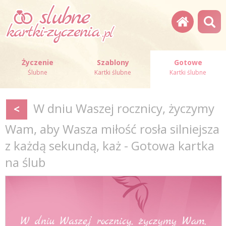
Życzenie
Szablony
Gotowe
Ślubne
Kartki ślubne
Kartki ślubne
W dniu Waszej rocznicy, życzymy
<
Wam, aby Wasza miłość rosła silniejsza
z każdą sekundą, każ - Gotowa kartka
na ślub