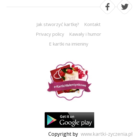
Jak stworzyć kartkę?
Kontakt
Privacy policy
Kawały i humor
E kartki na imieniny
Copyright by
www.kartki-zyczenia.pl