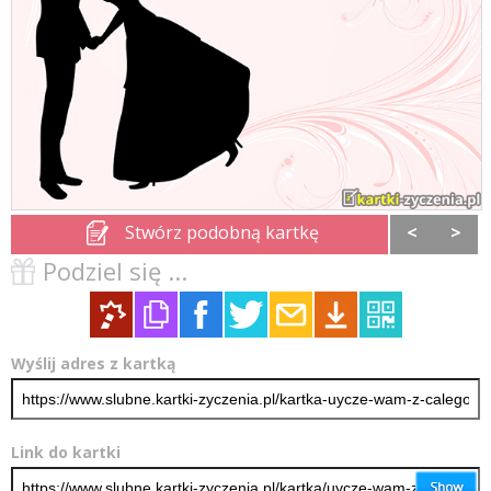
Stwórz podobną kartkę
<
>
Podziel się ...
Wyślij adres z kartką
Link do kartki