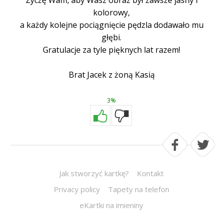
Życzę Wam, aby Wasz obraz był zawsze jasny i
kolorowy,
a każdy kolejne pociągnięcie pędzla dodawało mu
głębi.
Gratulacje za tyle pięknych lat razem!
Brat Jacek z żoną Kasią
3%
Jak stworzyć kartkę?
Kontakt
Privacy policy
Tapety na telefon
eKartki na imieniny