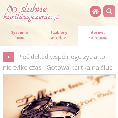
Życzenie
Szablony
Gotowe
Ślubne
Kartki ślubne
Kartki ślubne
Pięć dekad wspólnego życia to
<
nie tylko czas - Gotowa kartka na ślub