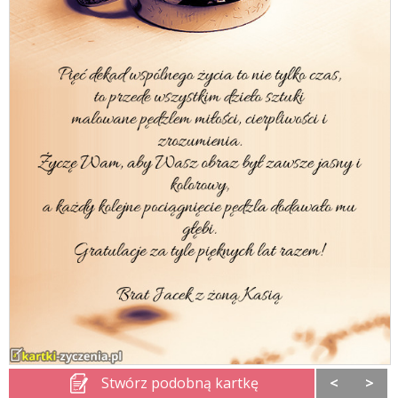
Stwórz podobną kartkę
<
>