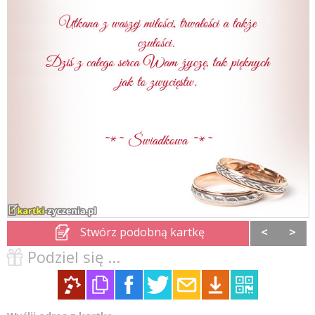
Stwórz podobną kartkę
<
>
Podziel się ...