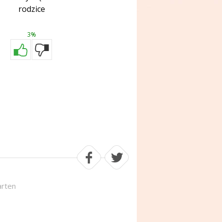
rodzice
3%
arten