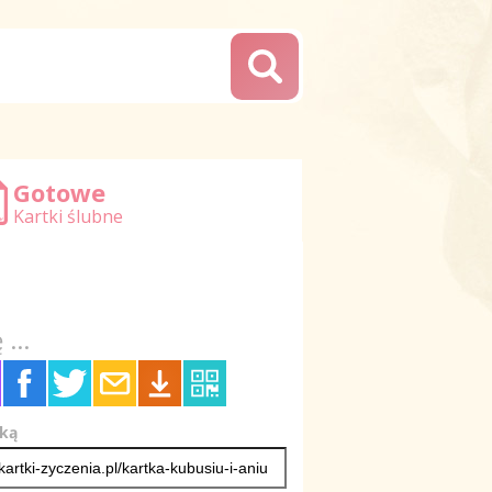
Gotowe
Kartki ślubne
 ...
tką