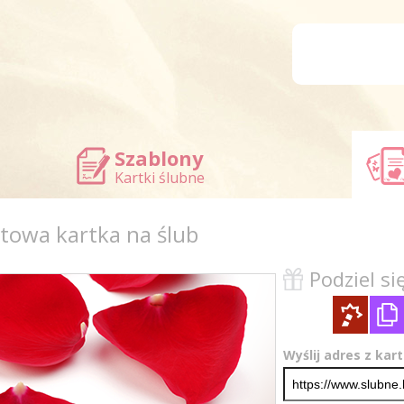
Szablony
Kartki ślubne
otowa kartka na ślub
Podziel się
Wyślij adres z kar