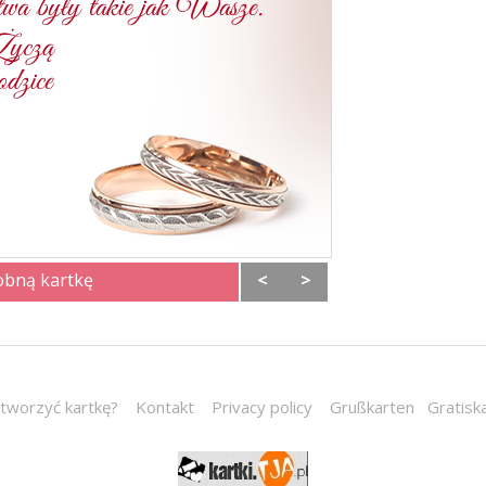
obną kartkę
<
>
stworzyć kartkę?
Kontakt
Privacy policy
Grußkarten
Gratisk