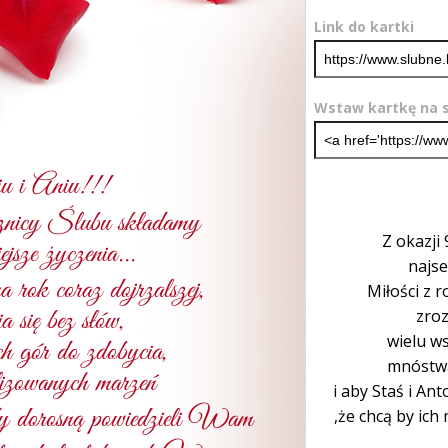
Link do kartki
Wstaw kartkę na s
Z okazji
najse
Miłości z r
zroz
wielu w
mnóstwa
i aby Staś i An
,że chcą by ich