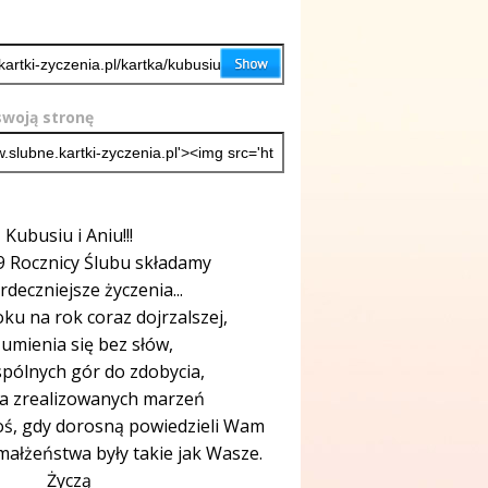
woją stronę
Kubusiu i Aniu!!!
 9 Rocznicy Ślubu składamy
rdeczniejsze życzenia...
oku na rok coraz dojrzalszej,
umienia się bez słów,
spólnych gór do zdobycia,
 zrealizowanych marzeń
toś, gdy dorosną powiedzieli Wam
 małżeństwa były takie jak Wasze.
Życzą