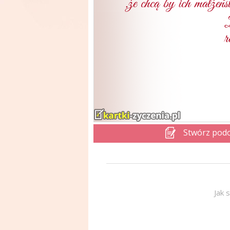
Stwórz pod
Jak 