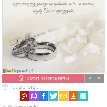
Stwórz podobną kartkę
<
>
Podziel się ...
Wyślij adres z kartką