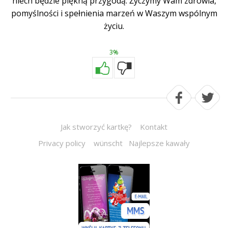
niech będzie piękną przygodą. Życzymy Wam zdrowia,
pomyślności i spełnienia marzeń w Waszym wspólnym
życiu.
3%
Jak stworzyć kartkę?
Kontakt
Privacy policy
wünscht
Najlepsze kawały